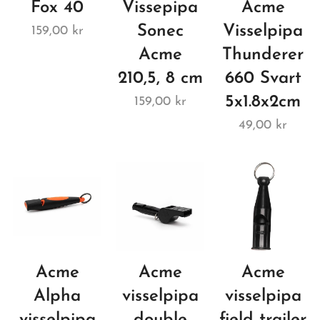
Fox 40
Vissepipa
Acme
Sonec
Visselpipa
159,00
kr
Acme
Thunderer
210,5, 8 cm
660 Svart
5x1.8x2cm
159,00
kr
49,00
kr
Acme
Acme
Acme
Alpha
visselpipa
visselpipa
visselpipa
double
field trailer