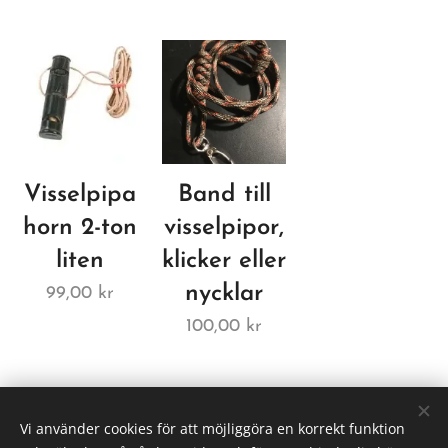
Visselpipa
Band till
horn 2-ton
visselpipor,
liten
klicker eller
nycklar
99,00
kr
100,00
kr
Vi använder cookies för att möjliggöra en korrekt funktion
Skogstorpet Djur & Natur