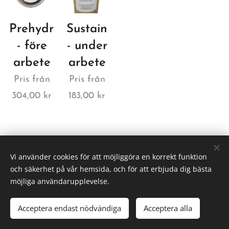
Prehydration
Sustain
- före
- under
arbete
arbete
Pris från
Pris från
304,00
kr
183,00
kr
Vi använder cookies för att möjliggöra en korrekt funktion
Skogstorpet Djur & Natur
och säkerhet på vår hemsida, och för att erbjuda dig bästa
möjliga användarupplevelse.
https://www.facebook.com/skogstorpetdjurnatur
Acceptera endast nödvändiga
Acceptera alla
Cookies