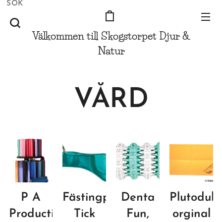
SÖK
Välkommen till Skogstorpet
Djur &
Natur
VÅRD
P A
Fästingplockare,
Denta
Plutoduk
Productions
Tick
Fun,
orginal