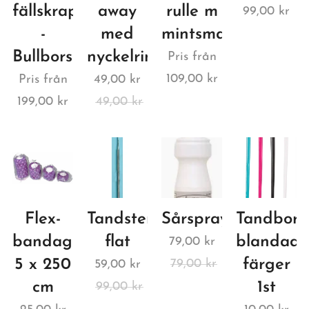
fällskrapa
away
rulle m
99,00
kr
-
med
mintsmak.
Bullborsten
nyckelring
Pris från
109,00
kr
Pris från
49,00
kr
199,00
kr
49,00
kr
Flex-
Tandstensskrapa,
Sårspray
Tandborst
bandage
flat
blandade
79,00
kr
5 x 250
färger
79,00
kr
59,00
kr
cm
1st
99,00
kr