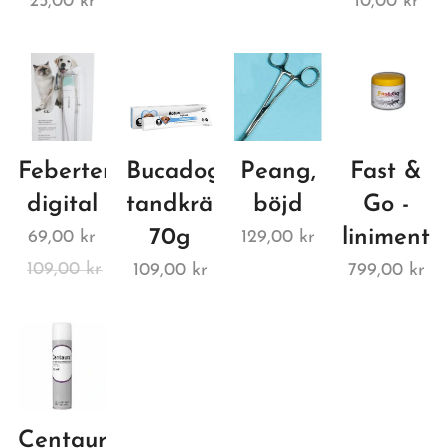
25,00
kr
10,00
kr
Febertermometer,
Bucadog,
Peang,
Fast &
digital
tandkräm
böjd
Go -
70g
liniment
69,00
kr
129,00
kr
109,00
kr
109,00
kr
799,00
kr
Centaura,