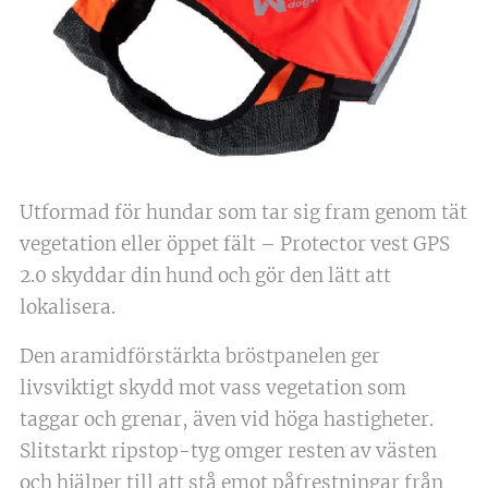
Utformad för hundar som tar sig fram genom tät
vegetation eller öppet fält – Protector vest GPS
2.0 skyddar din hund och gör den lätt att
lokalisera.
Den aramidförstärkta bröstpanelen ger
livsviktigt skydd mot vass vegetation som
taggar och grenar, även vid höga hastigheter.
Slitstarkt ripstop-tyg omger resten av västen
och hjälper till att stå emot påfrestningar från