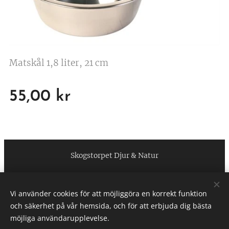
Matskål 1,8 liter, 21 cm
55,00
kr
Skogstorpet Djur & Natur
https://www.facebook.com/skogstorpetdjurnatur
Vi använder cookies för att möjliggöra en korrekt funktion
Cookies
och säkerhet på vår hemsida, och för att erbjuda dig bästa
möjliga användarupplevelse.