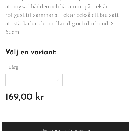
att mysa i bädden och bära runt på. Lek är
roligast tillsammans! Lek är också ett bra sätt
att stärka bandet mellan dig och din hund. XL
60cm.
Välj en variant:
Färg
169,00
kr