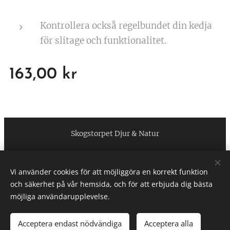
Kontrollera också regelbundet din kedja
för slitage och funktionalitet.
163,00
kr
Skogstorpet Djur & Natur
https://www.facebook.com/skogstorpetdjurnatur
Vi använder cookies för att möjliggöra en korrekt funktion
Cookies
och säkerhet på vår hemsida, och för att erbjuda dig bästa
möjliga användarupplevelse.
Acceptera endast nödvändiga
Acceptera alla
LÄGG I KUNDVAGNEN