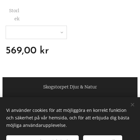
Storl
ek
569,00
kr
Skogstorpet Djur & Natur
https://www.facebook.com/skogstorpetdjurnatur
Vi använder cookies för att möjliggöra en korrekt funktion
Cookies
och säkerhet på vår hemsida, och för att erbjuda dig bästa
möjliga användarupplevelse.