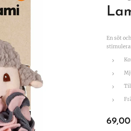
Lam
En söt oc
stimulera
Ko
Mj
Ti
Fr
69,00