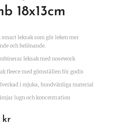
b 18x13cm
h smart leksak som gör leken mer
nde och belönande.
mbinerar leksak med nosework
uk fleece med gömställen för godis
llverkad i mjuka, hundvänliga material
ämjar lugn och koncentration
kr