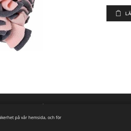
L
Skogstorpet Djur & Natur
https://www.facebook.com/skogstorpetdjurnatur
Cookies
säkerhet på vår hemsida, och för