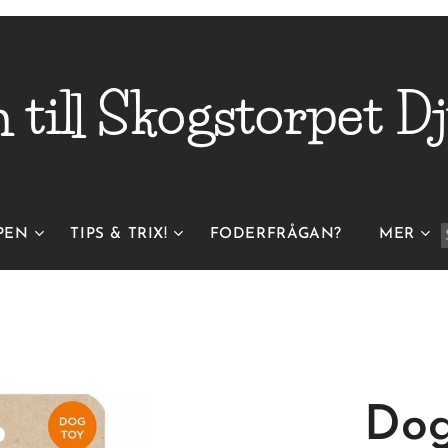
till Skogstorpet
Dj
PEN
TIPS & TRIX!
FODERFRÅGAN?
MER
Dog