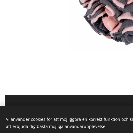
Vi använder cookies för att möjliggöra en korrekt funktion och 
att erbjuda dig bästa möjliga användarupplevelse.