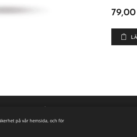
79,00
L
Skogstorpet Djur & Natur
https://www.facebook.com/skogstorpetdjurnatur
Cookies
säkerhet på vår hemsida, och för