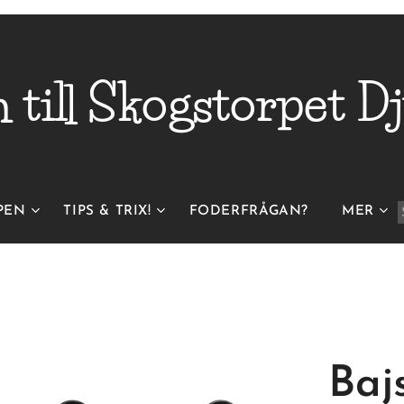
till Skogstorpet
Dj
PEN
TIPS & TRIX!
FODERFRÅGAN?
MER
Baj