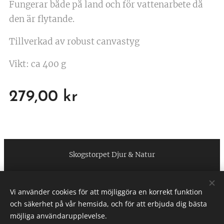
Fungerar både på land och för vattenarbete då
den är flytande.
Tillverkad av robust canvastyg
Vikt: ca 400 g
279,00
kr
Skogstorpet Djur & Natur
https://www.facebook.com/skogstorpetdjurnatur
Vi använder cookies för att möjliggöra en korrekt funktion
Cookies
och säkerhet på vår hemsida, och för att erbjuda dig bästa
möjliga användarupplevelse.