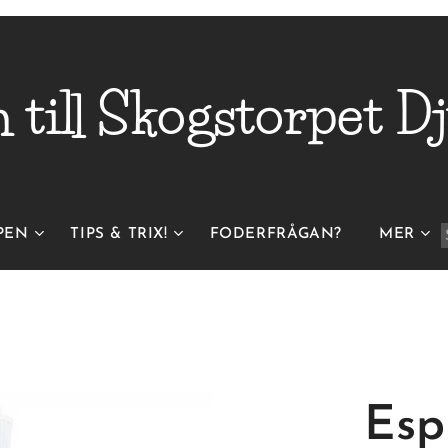
till Skogstorpet
Dj
PEN
TIPS & TRIX!
FODERFRÅGAN?
MER
Esp